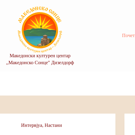
Skip
to
content
Почет
Македонски културен центар
,,Македонско Сонце" Дизелдорф
Интервјуa
,
Настани