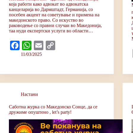
која работи како адвокат во адвокатска
канцеларија во Дармштадт, Германија, со
посебен акцент на советување и примена на
македонското право. Со искуство во
раководење со правни случаи во Македонија,
таа нуди експертски услуги во области…
Fa
W
E
C
ce
ha
m
op
11/03/2025
bo
ts
ail
y
ok
A
Li
pp
nk
Настани
Саботна журка со Мaкедонско Сонце, да се
дружиме опуштено , let’s party!