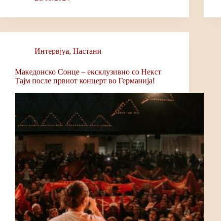
bo
ts
ail
y
ok
A
Li
pp
nk
Интервјуa
,
Настани
Македонско Сонце – eксклузивно со Некст
Тајм после првиот концерт во Германија!