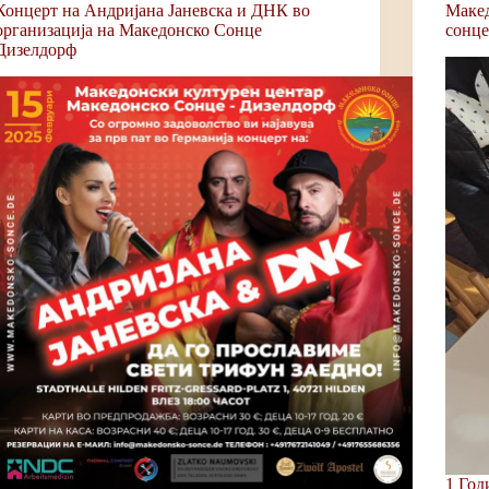
Концерт на Андријана Јаневска и ДНК во
Макед
oрганизација на Македонско Сонце
сонце
Дизелдорф
1 Год