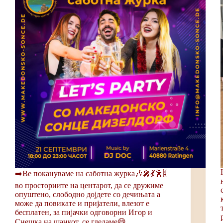
➡️Ве покануваме на саботна журка🎶🎤💃🕺🎚
во просториите на центарот, да се дружиме
опуштено, слободно дојдете со дечињата а
може да повикате и пријатели, влезот е
бесплатен, за пијачки одговорни Игор и
Снешка на шанкот, се гледаме😄