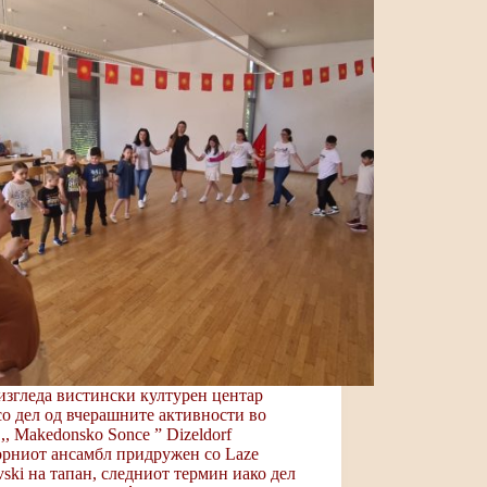
изгледа вистински културен центар
о дел од вчерашните активности во
, Makedonsko Sonce ” Dizeldorf
рниот ансамбл придружен со Laze
ski на тапан, следниот термин иако дел