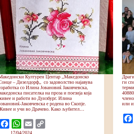
Македонски Културен Центар ,,Македонско
Драги
Сонце – Дизелдорф,, со задоволство најавува
ги сп
соработка со Илина Јовановиќ Јаковчевска,
терми
македонска писателка на проза и поезија која
40880
живее и работи во Дуизбург. Илина
члено
Јовановиќ-Јаковчевска е родена во Скопје.
или и
Живее и учи во Драчево. Како љубител…
Fa
W
E
C
ce
ha
m
op
17/04/2024