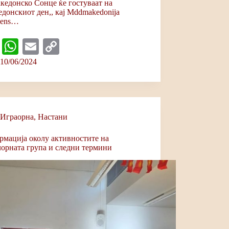
кедонско Сонце ќе гостуваат на
едонскиот ден,, кај Mddmakedonija
lens…
Fa
W
E
C
ce
ha
m
op
10/06/2024
bo
ts
ail
y
ok
A
Li
pp
nk
Играорна
,
Настани
мација околу активностите на
орната група и следни термини