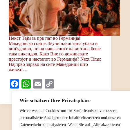
Некст Тајм за прв пат во Германија!
Македонско сонце: Звучи навистина убаво и
возбудливо, но од наш аспект навистина беше
така викендов. Како Вие го доживевате
престојот и настапот во Германија? Next Time:
Најпрво здраво на сите Македонци што
живеат…
Fa
W
E
C
ce
ha
m
op
20/02/2024
bo
ts
ail
y
Wir schätzen Ihre Privatsphäre
ok
A
Li
Wir verwenden Cookies, um Ihr Surferlebnis zu verbessern,
personalisierte Anzeigen oder Inhalte einzusetzen und unseren
pp
nk
Datenverkehr zu analysieren. Wenn Sie auf „Alle akzeptieren"