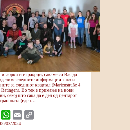
 игаорки и играорци, сакаме со Вас да
оделиме следните информации како и
ните за следниот квартал (Marienstraße 4,
 Ratingen). Во тек е примање на нови
ви, секој што сака да е дел од центарот
граорната (еден…
Fa
W
E
C
ce
ha
m
op
06/03/2024