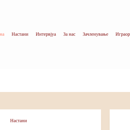
на
Настани
Интервјуа
За нас
Зачленување
Играор
Настани