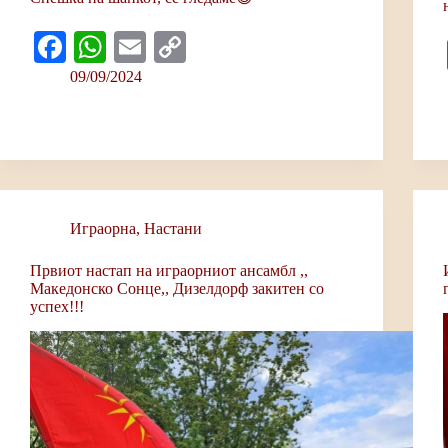
Fa
W
E
C
ce
ha
m
op
09/09/2024
bo
ts
ail
y
ok
A
Li
pp
nk
Играорна
,
Настани
Првиот настап на играорниот ансамбл ,,
Македонско Сонце,, Дизелдорф закитен со
успех!!!