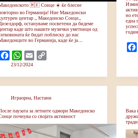
Измин
Македонското 🇲🇰 Сонце ☀️ ќе блесне
актив
повторно во Германија! Ние Македонски
но ет
културен центар ,, Македонско Сонце,,
една 
Дизелдорф, остануваме посветени да бидеме
успес
центар каде што нашите музички уметници од
годи
татковината ќе бидат поблиску до нас
Македонците во Германија, каде ќе ја…
Fa
W
E
C
ce
ha
m
op
23/12/2024
bo
ts
ail
y
ok
A
Li
pp
nk
Играорна
,
Настани
После паузата за летните одмори Македонско
Вака 
Сонце почнува со својата активност
дружи
тради