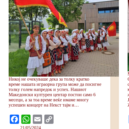
Никој не очекуваше дека за толку кратко
време нашата играорна група може да посигне
толку голем напредок и успех. Нашиот
Македонски културен центар постои само 6
месеци, а за тоа време веќе имаме многу
успешен концерт на Некст тајм и…
Fa
W
E
C
ce
ha
m
op
21/05/2024