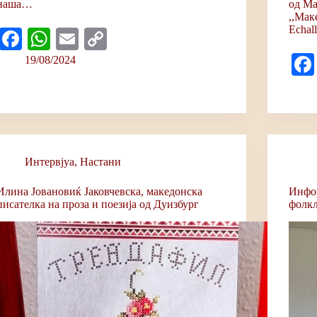
наша…
од Ма
,,Мак
Echal
Fa
W
E
C
ce
ha
m
op
19/08/2024
bo
ts
ail
y
ok
A
Li
pp
nk
Интервјуa
,
Настани
Илина Јовановиќ Јаковчевска, македонска
Инфор
писателка на проза и поезија од Дуизбург
фолкл