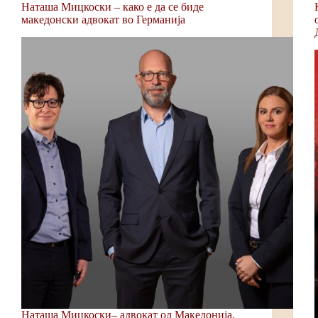
Наташа Мицкоски – како е да се биде
македонски адвокат во Германија
Наташа Мицкоски– адвокат од Македонија,