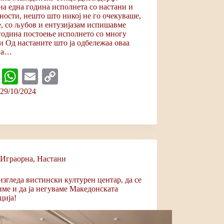
а една година исполнета со настани и
ности, нешто што никој не го очекуваше,
е, со љубов и ентузијазам испишавме
година постоење исполнето со многу
и Од настаните што ја одбележаа оваа
на…
Fa
W
E
C
ce
ha
m
op
29/10/2024
bo
ts
ail
y
ok
A
Li
pp
nk
Играорна
,
Настани
изгледа вистински културен центар, да се
ме и да ја негуваме Македонската
ција!