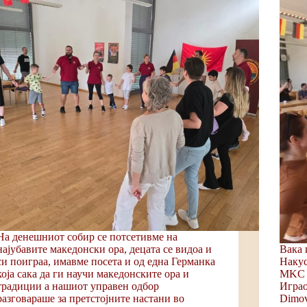
На денешниот собир се потсетивме на
најубавите македонски ора, децата се видоа и
Вака 
си поиграа, имавме посета и од една Германка
Накус
која сака да ги научи македонските ора и
MKC ,
традиции а нашиот управен одбор
Играо
разговараше за претстојните настани во
Dimov