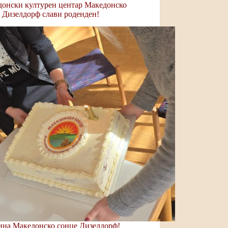
онски културен центар Македонско
 Дизелдорф слави роденден!
ина Македонско сонце Дизелдорф!