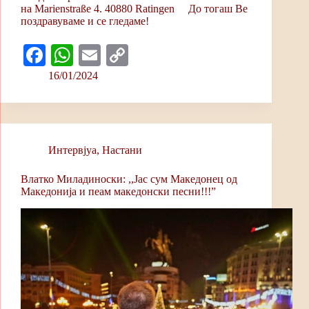
на Marienstraße 4. 40880 Ratingen До тогаш Ве
поздравуваме и се гледаме!
Fa
W
E
C
ce
ha
m
op
16/01/2024
bo
ts
ail
y
ok
A
Li
pp
nk
Интервјуa
,
Настани
Влатко Миладиноски: ,,Јас сум Македонец од
Македонија и пеам македонски песни!!!”