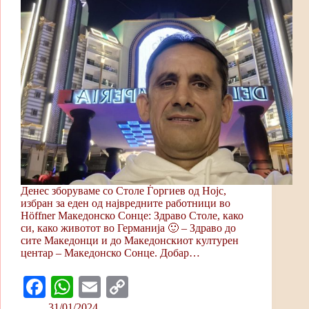
Денес зборуваме сo Столе Ѓоргиев од Нојс,
избран за еден од највредните работници во
Höffner Македонско Сонце: Здраво Столе, како
си, како животот во Германија 🙂 – Здраво до
сите Македонци и до Mакедонскиот културен
центар – Mакедонско Сонце. Добар…
Fa
W
E
C
ce
ha
m
op
31/01/2024