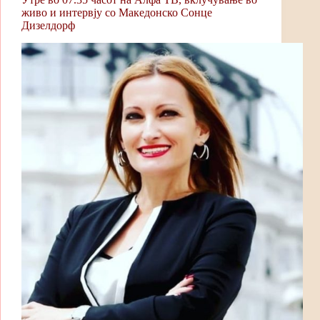
живо и интервју со Македонско Сонце
Дизелдорф