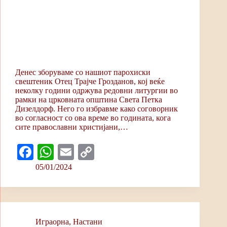
Денес зборуваме со нашиот парохиски
свештеник Отец Трајче Грозданов, кој веќе
неколку години одржува редовни литургии во
рамки на црковната општина Света Петка
Дизелдорф. Него го избравме како соговорник
во согласност со ова време во годината, кога
сите православни христијани,…
Fa
W
E
C
ce
ha
m
op
05/01/2024
bo
ts
ail
y
ok
A
Li
pp
nk
Играорна
,
Настани