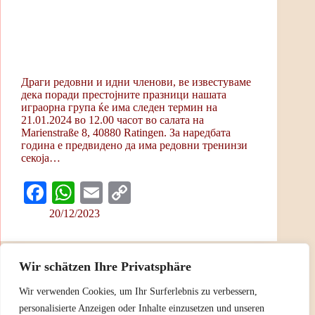
Драги редовни и идни членови, ве известуваме
дека поради престојните празници нашата
играорна група ќе има следен термин на
21.01.2024 во 12.00 часот во салата на
Marienstraße 8, 40880 Ratingen. За наредбата
година е предвидено да има редовни тренинзи
секоја…
Fa
W
E
C
ce
ha
m
op
20/12/2023
bo
ts
ail
y
ok
A
Li
Wir schätzen Ihre Privatsphäre
pp
nk
Wir verwenden Cookies, um Ihr Surferlebnis zu verbessern,
PREV
NEXT
personalisierte Anzeigen oder Inhalte einzusetzen und unseren