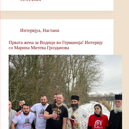
bo
ts
ail
y
ok
A
Li
pp
nk
Интервјуa
,
Настани
Првата жена за Водици во Германија! Интервју
со Марина Mитева Грозданова