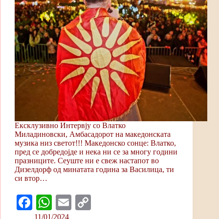
Ексклузивно Интервју со Влатко
Миладиновски, Амбасадорот на македонската
музика низ светот!!! Македонско сонце: Влатко,
пред се добредојде и нека ни се за многу години
празниците. Сеуште ни е свеж настапот во
Дизелдорф од минатата година за Василица, ти
си втор…
Fa
W
E
C
ce
ha
m
op
11/01/2024