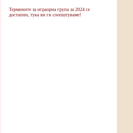
Термините за играорна група за 2024 се
достапни, тука ви ги соопштуваме!