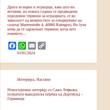
Драги игаорки и играорци, како што ви
ветивме, во новата година се предвидени
поредовни термини за играорната, се во
зависност од можностите за изнајмување на
салата( Marienstraße 4, 40880 Ratingen). Во Јули
нема да се одржуваат термини затоа што
повеќето…
Fa
W
E
C
ce
ha
m
op
03/01/2024
bo
ts
ail
y
ok
A
Li
pp
nk
Интервјуa
,
Настани
Новогодишно интервју со Сања Лефкова,
познатата македонска пејачка од Дортмунд –
Германија