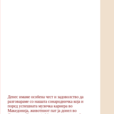
Денес имаме особена чест и задоволство да
разговараме со нашата сонародничка која и
поред успешната музичка кариера во
Македонија, животниот пат ја донел во