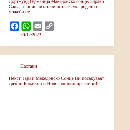
Дортмунд Германија Maкедонско сонце: Здраво
Сања, за оние читатели што се тука родени и
можеби не…
Fa
W
E
C
ce
ha
m
op
30/12/2023
bo
ts
ail
y
ok
A
Li
pp
nk
Настани
Некст Тајм и Македонско Сонце Ви посакуваат
среќни Божиќни и Новогодишни празници!