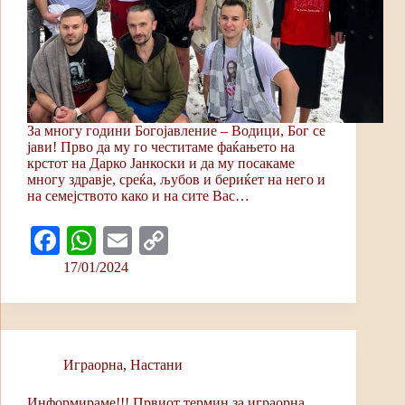
За многу години Богојавление – Водици, Бог се
јави! Прво да му го честитаме фаќањето на
крстот на Дарко Јанкоски и да му посакаме
многу здравје, среќа, љубов и бериќет на него и
на семејството како и на сите Вас…
Fa
W
E
C
ce
ha
m
op
17/01/2024
bo
ts
ail
y
ok
A
Li
pp
nk
Играорна
,
Настани
Информираме!!! Првиот термин за играорна