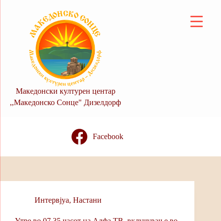
Skip
to
content
Македонски културен центар
,,Македонско Сонце" Дизелдорф
Facebook
Интервјуa
,
Настани
Утре во 07.35 часот на Алфа ТВ, вклучување во