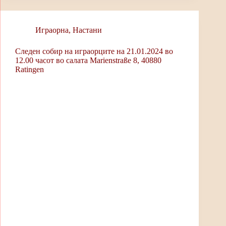
ok
A
Li
pp
nk
Играорна
,
Настани
Следен собир на играорците на 21.01.2024 во
12.00 часот во салата Marienstraße 8, 40880
Ratingen