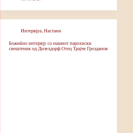
bo
ts
ail
y
ok
A
Li
pp
nk
Интервјуa
,
Настани
Божиќно интервју со нашиот парохиски
свештеник од Дизелдорф Отец Трајче Грозданов