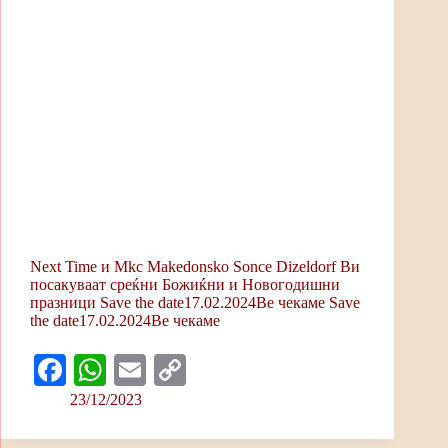
Next Time и Mkc Makedonsko Sonce Dizeldorf Ви
посакуваат среќни Божиќни и Новогодишни
празници Save the date17.02.2024Ве чекаме Save
the date17.02.2024Ве чекаме
Fa
W
E
C
ce
ha
m
op
23/12/2023
bo
ts
ail
y