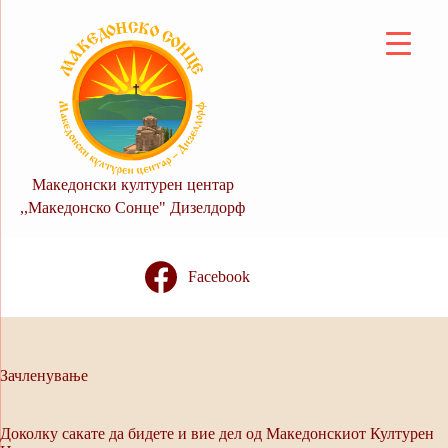
Skip
to
content
Македонски културен центар
,,Македонско Сонце" Дизелдорф
Facebook
Зачленување
Доколку сакате да бидете и вие дел од Македонскиот Културен