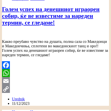
Голем успех на денешниот играорен
собир, ќе ве известиме за нареден
термин, се гледаме!
Какво преубаво чувство на душата, полна сала со Македонци
и Македончиња, сплотени во македонскиот танц и оро!!
Голем успех на денешниот играорен собир, ќе ве известиме за
нареден термин, се гледаме!
Facebook
WhatsApp
Email
Copy
Urednik
11/12/2023
Link