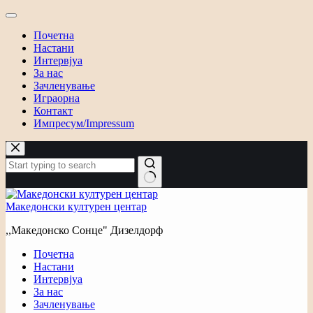
Почетна
Настани
Интервјуа
За нас
Зачленување
Играорна
Контакт
Импресум/Impressum
Skip
to
content
No
results
Македонски културен центар
,,Македонско Сонце" Дизелдорф
Почетна
Настани
Интервјуа
За нас
Зачленување