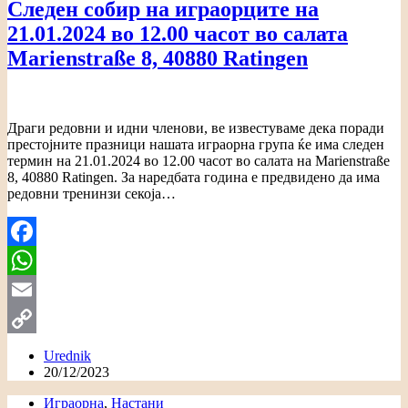
Следен собир на играорците на
21.01.2024 во 12.00 часот во салата
Marienstraße 8, 40880 Ratingen
Драги редовни и идни членови, ве известуваме дека поради
престојните празници нашата играорна група ќе има следен
термин на 21.01.2024 во 12.00 часот во салата на Marienstraße
8, 40880 Ratingen. За наредбата година е предвидено да има
редовни тренинзи секоја…
Facebook
WhatsApp
Email
Copy
Urednik
20/12/2023
Link
Играорна
,
Настани