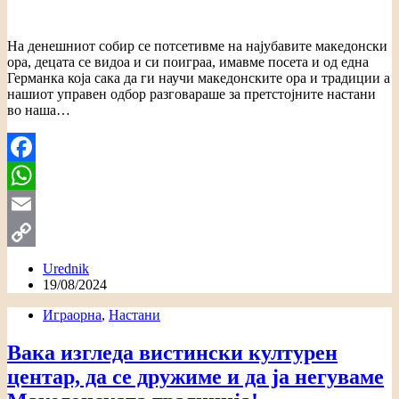
На денешниот собир се потсетивме на најубавите македонски
ора, децата се видоа и си поиграа, имавме посета и од една
Германка која сака да ги научи македонските ора и традиции а
нашиот управен одбор разговараше за претстојните настани
во наша…
Facebook
WhatsApp
Email
Copy
Urednik
19/08/2024
Link
Играорна
,
Настани
Вака изгледа вистински културен
центар, да се дружиме и да ја негуваме