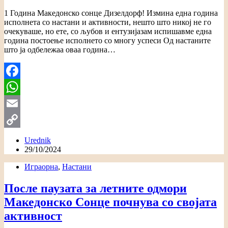
1 Година Македонско сонце Дизелдорф! Измина една година
исполнета со настани и активности, нешто што никој не го
очекуваше, но ете, со љубов и ентузијазам испишавме една
година постоење исполнето со многу успеси Од настаните
што ја одбележаа оваа година…
Facebook
WhatsApp
Email
Copy
Urednik
29/10/2024
Link
Играорна
,
Настани
После паузата за летните одмори
Македонско Сонце почнува со својата
активност