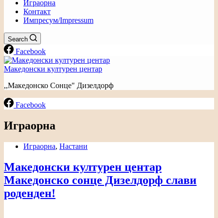
Играорна
Контакт
Импресум/Impressum
Search
Facebook
Македонски културен центар
,,Македонско Сонце" Дизелдорф
Facebook
Играорна
Играорна
,
Настани
Македонски културен центар
Македонско сонце Дизелдорф слави
роденден!