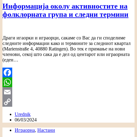
Информација околу активностите на
фолклорната група и следни термини
Драги игаорки и играорци, сакаме со Вас да ги споделиме
следните информации како и термините за следниот квартал
(Marienstraße 4, 40880 Ratingen). Во тек е примање на нови
членови, секој што сака да е дел од центарот или играорната
(еден…
Facebook
WhatsApp
Email
Copy
Urednik
06/03/2024
Link
Играорна
,
Настани