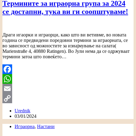
Термините за играорна група за 2024
се достапни, тука ви ги соопштуваме!
Драги игаорки и играорци, како што ви ветивме, во новата
година се предвидени поредовни термини за играорната, се
во зависност од можностите за изнајмување на салата(
Marienstraße 4, 40880 Ratingen). Во Јули нема да се одржуваат
термини затоа што повеќето…
Facebook
WhatsApp
Email
Copy
Urednik
03/01/2024
Link
Играорна
,
Настани