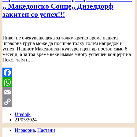
,, Македонско Сонце,, Дизелдорф
закитен со успех!!!
Никој не очекуваше дека за толку кратко време нашата
играорна група може да посигне толку голем напредок и
успех. Нашиот Македонски културен центар постои само 6
месеци, а за тоа време веќе имаме многу успешен концерт на
Некст тајм и…
Facebook
WhatsApp
Email
Copy
Urednik
21/05/2024
Link
Играорна
,
Настани