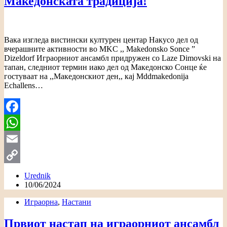
Македонската традиција!
Вака изгледа вистински културен центар Накусо дел од
вчерашните активности во MKC ,, Makedonsko Sonce ”
Dizeldorf Играорниот ансамбл придружен со Laze Dimovski на
тапан, следниот термин иако дел од Македонско Сонце ќе
гостуваат на ,,Македонскиот ден,, кај Mddmakedonija
Echallens…
Facebook
WhatsApp
Email
Copy
Urednik
10/06/2024
Link
Играорна
,
Настани
Првиот настап на играорниот ансамбл