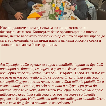
Ние ви дадовме чиста десетка за гостопримството, ви
благодариме за тоа. Концертот беше организиран на високо
ниво, нешто веројатно поразлично од се што се организирало до
сега во Германија на музички план и на наша огромна среќа и
задоволство салата беше преполна.
Австралијанците одкако ве видоа минатата година за прв пат
повторно ве бараат, се надевам дека ние ќе ве поканиме
повторно да се дружиме тука во Дизелдорф.
Т
реба да имаме на
ум дека некои од луѓето што се родени тука и присуствуваа на
концертот дури и немаа чуено за вас и тоа што го работите а
секако ниту песните, но сега ве знаат и сигурен сум дека би
присуствувале на некој ваш следен концерт. Посебно ни е драго
што многу деца присуствуваа и со одушевување во првите
редови ве гледаа. Напишете ни што мислите дали вашите песни
и вие како бенд ќе им останете во сеќавање?