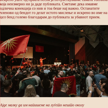
која неизмерно ни ја даде публиката. Сметаме дека имавме
одлична конекција со нив и тоа беше нај важно. Останатите
членови од бендот го делат истото мислење и искрено во име на
цел бенд големо благодарам до публиката за убавиот прием.
Ајде малку да им напишеме на луѓето нешто околу