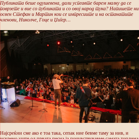
Публиката беше одушевена, дали успеавте барем малку да се
поврзете и вие со публиката и со овој народ тука? Напишете ни
освен Стефан и Мартин кои се импресиите и на останатите
членови, Николче, Гоце и Џигер…
Најсреќни сме ако е тоа така, сепак ние бевме таму за нив, и
искрено уште од првата песна ја почувствувавме самата топлина