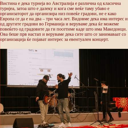
Вистина е дека турнеја во Австралија е различна од класична
турнјеа, затоа што е далеку и кога сме веќе таму убаво е
организаторот да организира низ повеќе градови, не е како
Европа се да е на два – три часа лет. Видовме дека има интерес и
од другите градови во Германија и веруваме дека ќе можеме
повеќето од градовите да ги посетиме каде што има Македонци.
Ова беше прв настап и веруваме дека сите што се занимаваат со
организација ќе појават интерес за евентуален концерт.