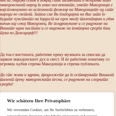
мисла, бидејќи сепак и покрај сите тешкотии и негирања што
македонскиот народ ги имал низ вековите, името Македонија е
најспоменувано во испеаниот фолклор на Македонците од сите
народи во светот. Затоа сме Ви благодарни на Вас што го
будите чувството на гордост на еден многу талентиран и убав
начин кај секој Македонец. Ве поздравуваме и се радуваме на
Вашите идни настапи и се надеваме на повторна средба баш
тука во Дизелдорф!!!
Да тоа е вистината, работиме преку музиката за секогаш да
зајакне македонскиот дух и свест. И ќе работиме понатаму со
огромна љубов спрема Македонија и спрема публиката.
Да сте живи и здрави, продолжете да го остварувате Вашиот
талент преку македонската песна, се радуваме на следната
средба!
Wir schätzen Ihre Privatsphäre
Fa
W
E
C
Wir verwenden Cookies, um Ihr Surferlebnis zu verbessern,