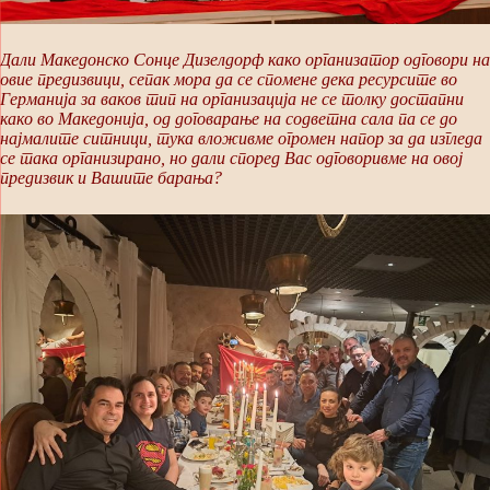
Дали Македонско Сонце Дизелдорф како организатор одговори на
овие предизвици, сепак мора да се спомене дека ресурсите во
Германија за ваков тип на организација не се толку достапни
како во Македонија, од договарање на содветна сала па се до
најмалите ситници, тука вложивме огромен напор за да изгледа
се така организирано, но дали според Вас одговоривме на овој
предизвик и Вашите барања?