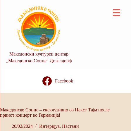
Skip
to
content
Македонски културен центар
,,Македонско Сонце" Дизелдорф
Facebook
Македонско Сонце – eксклузивно со Некст Тајм после
првиот концерт во Германија!
20/02/2024
Интервјуa
,
Настани