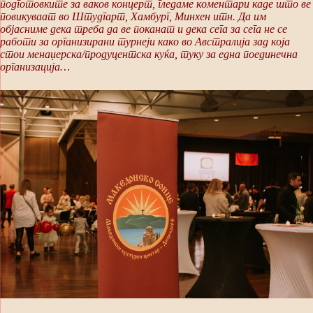
подготовките за ваков концерт, гледаме коментари каде што ве
повикуваат во Штудгарт, Хамбург, Минхен итн. Да им
објасниме дека треба да ве поканат и дека сега за сега не се
работи за организирани турнеји како во Австралија зад која
стои менаџерска/продуцентска куќа, туку за една поединечна
организација…