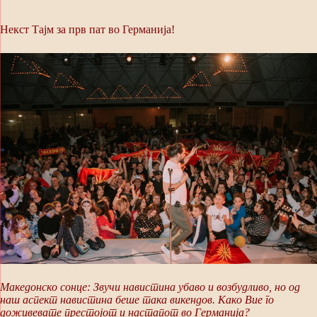
Некст Тајм за прв пат во Германија!
Македонско сонце: Звучи навистина убаво и возбудливо, но од
наш аспект навистина беше така викендов. Како Вие го
доживевате престојот и настапот во Германија?