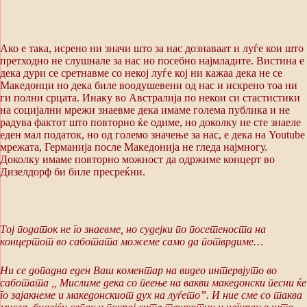
Ако е така, исрено ни значи што за нас дознаваат и луѓе кои што
претходно не слушнале за нас но посебно најмладите. Вистина е
дека дури се сретнавме со некој луѓе кој ни кажаа дека не се
Македонци но дека биле воодушевени од нас и искрено тоа ни
ги полни срцата. Инаку во Австралија по некои си стастистики
на социјални мрежи знаевме дека имаме голема публика и не
радува фактот што повторно ќе одиме, но доколку не сте знаеле
еден мал податок, но од големо значење за нас, е дека на Youtube
мрежата, Германија после Македонија не гледа најмногу.
Доколку имаме повторно можност да одржиме концерт во
Дизелдорф би биле пресреќни.
Тој податок не го знаевме, но судејки по посетеноста на
концертот во саботата можеме само да потврдиме…
Ни се допадна еден Ваш коментар на видео интервјуто во
саботата ,, Мислиме дека со пеење на вакви македонски песни ќе
го зајакнеме и македонскиот дух на луѓето”. И ние сме со таква