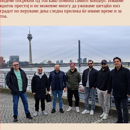
бидеме посреќни од тоа како помина самиот концерт. Имавме
краток престој и не можевме многу да уживаме шетајќи низ
градот но веруваме дека следна прилика ќе имаме време и за
тоа.