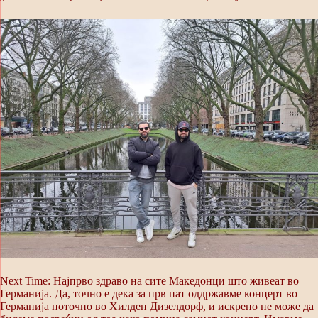
Next Time: Најпрво здраво на сите Македонци што живеат во
Германија. Да, точно е дека за прв пат оддржавме концерт во
Германија поточно во Хилден Дизелдорф, и искрено не може да